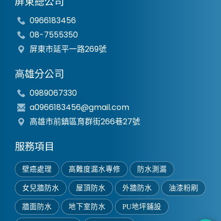
屏東總公司
0966183456
08-7555350
屏東市延平一路269號
高雄分公司
0989067330
a0966183456@gmail.com
高雄市前鎮區育群街266巷27號
服務項目
壁癌處理
高難度漏水專修
防水測漏
女兒牆防水
屋頂防水
外牆防水
油漆粉刷
牆面防水
地下室防水
PU地坪鋪設